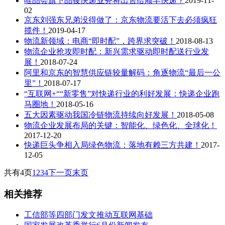
唯品会旗下品骏快递业务将出售给顺丰快递？
2019-11-
02
京东刘强东兄弟没得做了：京东物流要活下去必须疯狂
揽件！
2019-04-17
物流新领域：电商“即时配”，跨界求突破！
2018-08-13
物流企业抢攻即时配：新兴需求驱动即时配送行业发
展！
2018-07-24
阿里和京东的智慧供应链较量解码：角逐物流“最后一公
里”！
2018-07-17
“互联网+““新零售”对快递行业的利好发展：快递企业跑
马圈地！
2018-05-16
五大因素驱动我国冷链物流持续向好发展！
2018-05-08
物流企业发展布局的关键：智能化、绿色化、全球化！
2017-12-20
快递巨头争相入局绿色物流：落地有赖三方共建！
2017-
12-05
共有4页
1
2
3
4
下一页
末页
相关推荐
工信部等四部门发文推动互联网基础