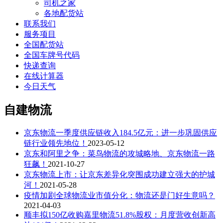
司机之家
各地配货站
联系我们
服务项目
全国配货站
全国车牌号代码
快递查询
在线计算器
今日天气
自建物流
京东物流一季度供应链收入184.5亿元：进一步巩固供应
链行业领先地位！
2023-05-12
京东和阿里之争：菜鸟物流的攻城略地、京东物流一路
狂飙！
2021-10-27
京东物流上市：让京东差异化突围成功建立强大的护城
河！
2021-05-28
疫情加剧全球物流业市值分化：物流还是门好生意吗？
2021-04-03
顺丰拟150亿收购嘉里物流51.8%股权：月度营收创新高