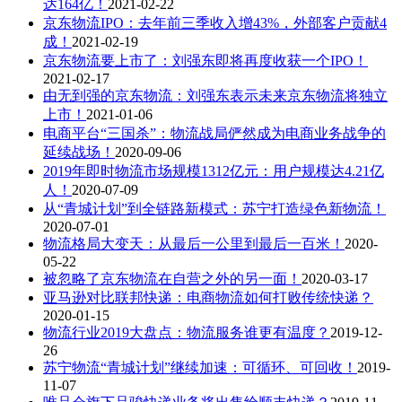
达164亿！
2021-02-22
京东物流IPO：去年前三季收入增43%，外部客户贡献4
成！
2021-02-19
京东物流要上市了：刘强东即将再度收获一个IPO！
2021-02-17
由无到强的京东物流：刘强东表示未来京东物流将独立
上市！
2021-01-06
电商平台“三国杀”：物流战局俨然成为电商业务战争的
延续战场！
2020-09-06
2019年即时物流市场规模1312亿元：用户规模达4.21亿
人！
2020-07-09
从“青城计划”到全链路新模式：苏宁打造绿色新物流！
2020-07-01
物流格局大变天：从最后一公里到最后一百米！
2020-
05-22
被忽略了京东物流在自营之外的另一面！
2020-03-17
亚马逊对比联邦快递：电商物流如何打败传统快递？
2020-01-15
物流行业2019大盘点：物流服务谁更有温度？
2019-12-
26
苏宁物流“青城计划”继续加速：可循环、可回收！
2019-
11-07