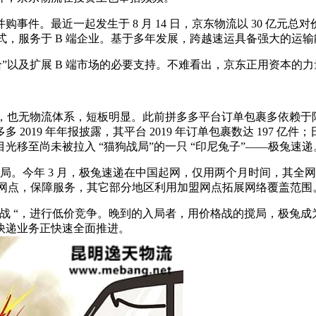
资、并购事件。最近一起发生于 8 月 14 日，京东物流以 30 亿
，服务于 B 端企业。基于多年发展，跨越速运具备强大的运输能力
”以及扩展 B 端市场的必要支持。不难看出，京东正用资本的力量
台，也无物流体系，短板明显。此前拼多多平台订单包裹多依赖于阿
9 年年报披露，其平台 2019 年订单包裹数达 197 亿件；日
移至尚未被拉入 “猫狗战局”的一只 “印尼兔子”——极兔速递
布局。今年 3 月，极兔速递在中国起网，仅用两个月时间，其全网业务
营网点，保障服务，其它部分地区利用加盟网点拓展网络覆盖范围。截至
战 “，进行低价竞争。晚到的入局者，用价格战的搅局，极兔成为
快递业务正快速全面推进。