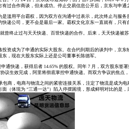
宣之前，双方有过合作商谈，但未成功。停止交易信息公开后，京东与申
为是滥用平台霸权，因为双方在沟通中过表示，此次终止与服务
的快递公司，更不会是最后一家。霸权文化京东一直就有，只有
，京东就曾终止过与天天快递、百世快递的合作。后来，天天快递
略投资成为了申通的实际大股东。在合约到期后的谈判中，京东
股东，现在大股东实际上还是公司董事长陈德军。
人民币入股申通快递，获得后者 14.65% 的股权。同年 7 月，双
，一旦协议生效完成，阿里将彻底掌控申通快递。而双方争议的焦
流承包商，电商与物流之间的紧密连接关系，注定了物流是成为
面（体现为 “三通一达”）陷入停摆困境，形成鲜明对比的是，采