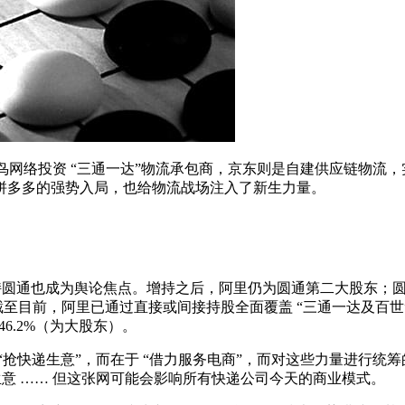
菜鸟网络投资 “三通一达”物流承包商，京东则是自建供应链物流
拼多多的强势入局，也给物流战场注入了新生力量。
战略增持圆通也成为舆论焦点。增持之后，阿里仍为圆通第二大股东
至目前，阿里已通过直接或间接持股全面覆盖 “三通一达及百世”。其
46.2%（为大股东）。
抢快递生意”，而在于 “借力服务电商”，而对这些力量进行统筹的
生意 …… 但这张网可能会影响所有快递公司今天的商业模式。