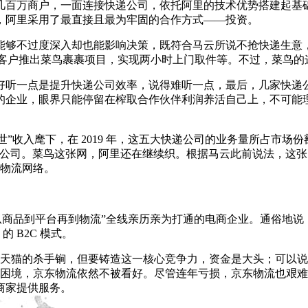
几百万商户，一面连接快递公司，依托阿里的技术优势搭建起基
，阿里采用了最直接且最为牢固的合作方式——投资。
能够不过度深入却也能影响决策，既符合马云所说不抢快递生意
端客户推出菜鸟裹裹项目，实现两小时上门取件等。不过，菜鸟的这
好听一点是提升快递公司效率，说得难听一点，最后，几家快递
的企业，眼界只能停留在榨取合作伙伴利润养活自己上，不可能
”收入麾下，在 2019 年，这五大快递公司的业务量所占市场份
 家公司。菜鸟这张网，阿里还在继续织。根据马云此前说法，这张
球物流网络。
商品到平台再到物流”全线亲历亲为打通的电商企业。通俗地说，阿
的 B2C 模式。
宝、天猫的杀手锏，但要铸造这一核心竞争力，资金是大头；可以说
融资困境，京东物流依然不被看好。尽管连年亏损，京东物流也艰难
商家提供服务。