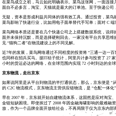
在菜鸟成立之初，马云如此明确表示。菜鸟这张网，一面连接
面自不必多言，淘宝、天猫就是最大的订单池。至于快递公司
无疑，资本是形成利益共同体的强有效工具。通过投资，菜鸟
菜鸟影响了快递行业，比如用电子面单替代手写单；面对 C 
菜鸟网络本质还是要在几个快递公司之上搭建数据系统，说得
面并未保持沉默，而是选择硬刚回去。一家没有平台共享思维
见 “猫狗二者”在物流建设上的不同见解。
近7年的发展，菜鸟网络通过不同程度的投资将 “三通一达一百世
也同样在招兵买马。据IT桔子统计，阿里共计参与投资了 27
小时的货运必达的网络，在全球范围内实现 72 小时到达的全
京东物流，走出京东
如果说阿里是从平台到物流的半打通状态，那么，京东便是 “从
的 C2C 物流模式，京东物流主营供应链物流，是 “仓配一体化” 
早在 2007 年，京东就开始自建物流体系，这固然是应对淘
金链短缺困境。即使挨过了 2008 年因金融海啸影响的最难
放，作为一个品牌全面开放给社会，不再局限于仅为京东内部