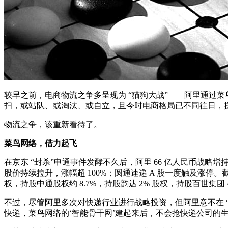
较早之前，电商物流之争多呈现为 “猫狗大战”——阿里通过
扫，或站队、或淘汰、或自立，且今时电商格局已不同往日，
物流之争，该重新看待了。
菜鸟网络，借力起飞
在京东 “封杀”申通事件发酵不久后，阿里 66 亿人民币
股价持续拉升，涨幅超 100%；圆通速递 A 股一度触及涨停。截
权，持股中通股权约 8.7%，持股韵达 2% 股权，持股百世集团 
不过，尽管阿里多次对快递行业进行战略投资，但阿里意不在 “
快递，菜鸟网络的‘智能骨干网’建起来后，不会抢快递公司的