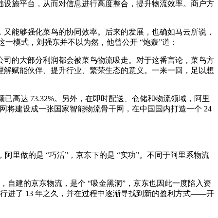
础设施平台，从而对信息进行高度整合，提升物流效率。商户方
，又能够强化菜鸟的协同效率。后来的发展，也确如马云所说，
一模式，刘强东并不以为然，他曾公开 “炮轰”道：
公司的大部分利润都会被菜鸟物流吸走。对于这番言论，菜鸟方
理解赋能伙伴、提升行业、繁荣生态的意义。一来一回，足以想
额已高达 73.32%。另外，在即时配送、仓储和物流领域，阿里
网将建设成一张国家智能物流骨干网，在中国国内打造一个 24
里做的是 “巧活”，京东下的是 “实功”。不同于阿里系物流
，自建的京东物流，是个 “吸金黑洞”，京东也因此一度陷入资
行进了 13 年之久，并在过程中逐渐寻找到新的盈利方式——开