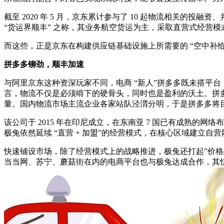
截至 2020 年 5 月，京东累计参与了 10 起物流相关的投融
“货运界顺丰” 之称，其业务航空货运为主，采取直营式经营模式
而这些，正是京东在构建供应链基础设施上所需要的 “空中补给
拼多多铆劲，顺丰加速
与阿里京东这种资深玩家不同，电商 “新人”拼多多既未搭平
言，物流不仅是必须啃下的硬骨头，同时也是盈利的沃土。拼多多 201
量。国内物流市场主流企业各家站队泾渭分明，于是拼多多将目光
该公司于 2015 年在印尼成立，在东南亚 7 国已有成熟的网络
极兔依然延续 “直营 + 加盟”的经营模式，在核心区域建立自
快速铺设市场，除了经营模式上的战略推进，极兔还打起”价格
当当网、苏宁、蘑菇街在内的电商平台也与极兔达成合作，其