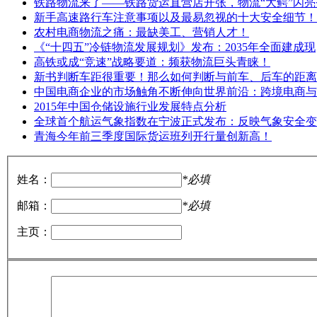
铁路物流来了——铁路货运直营店开张，物流“大鳄”闪亮
新手高速路行车注意事项以及最易忽视的十大安全细节！
农村电商物流之痛：最缺美工、营销人才！
《“十四五”冷链物流发展规划》发布：2035年全面建成现
高铁或成“竞速”战略要道：频获物流巨头青睐！
新书判断车距很重要！那么如何判断与前车、后车的距离
中国电商企业的市场触角不断伸向世界前沿：跨境电商与
2015年中国仓储设施行业发展特点分析
全球首个航运气象指数在宁波正式发布：反映气象安全变
青海今年前三季度国际货运班列开行量创新高！
姓名：
*必填
邮箱：
*必填
主页：