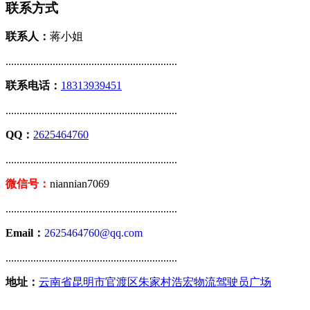
联系方式
联系人：
蒋小姐
..............................................................
联系电话：
18313939451
..............................................................
QQ：
2625464760
..............................................................
微信号：
niannian7069
..............................................................
Email：
2625464760@qq.com
..............................................................
地址：
云南省昆明市官渡区朱家村浩宏物流驾驶员广场