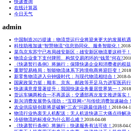
快递查询
在线计算器
今日天气
admin
中国制造2025提速：物流货运行业将迎来更大的发展机
科技助推加速“智慧物流”信息协同化、服务智能化！
2018
菜鸟京东苏宁已布局雄安新区：雄安新区物流要这样干！
物流企业拿下支付牌照、构筑交易闭环的“钱景”何在?
201
《快递暂行条例》将施行：保障快递企业和消费者的权益
重塑贸易格局：智能物流体系下跨境电商将迎巨变！
2018
新零售物流进入分钟级时代：与现代物流相结合！
2018-0
国家政策力挺：顺丰、京东、邮政等开足马力进军医药行
快递满意度显著提升：我国快递业务量居世界第一！
2018
货运车辆两检合一不再遥远：交通部再次发文推进落实！
新兴消费发展势头强劲：“互联网+”与传统消费加速融合
农业供应链创新将是破解“三农”问题最佳路径！
2018-04-
物流行业热衷无人机配送：无人机送快递三大痛点待解决
冷链物流的标准化为什么那么难？
2018-04-08
《快递暂行条例》将施行：快递服务有法可依！
2018-04-