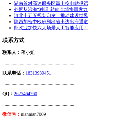
湖南首对高速服务区重卡换电站投运
外贸从沿海“独唱”转向全域协同发力
河北十五五规划印发：推动建设世界
陕西加密中欧班列出省出边出海通道
邮政业加快六大场景人工智能应用！
联系方式
联系人：
蒋小姐
..............................................................
联系电话：
18313939451
..............................................................
QQ：
2625464760
..............................................................
微信号：
niannian7069
..............................................................