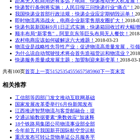
距离无人机商用还有多远？电商、快递推动无人机发展！
快递暂行条例将实施：人民日报三问快递行业“痛点”！
20
我国快递业首部行政法规：快递企业应定期销毁运单！
20
即时物流再添战火，电商企业新零售朋友圈扩大！
2018-0
快递包装新国标9月1日正式实施：快递箱回收过程大幅
顺丰布局“新零售”，阿里京东等巨头布局无人餐饮！
2018
农村电商应该如何破解这六大难题！
2018-03-23
物流业是战略性先导性产业：促进物流高质量发展，引领
为什么说自动驾驶技术将会首先造福货运和物流业？
2018
快递服务质量成发展主题：加盟制迎来新变革！
2018-03-
共有100页
首页
上一页
51
52
53
54
55
56
57
58
59
60
下一页
末页
相关推荐
工信部等四部门发文推动互联网基础
国家发展改革委举行6月份新闻发布
江西推进智慧物流与客货邮融合：提
交通运输数据要素“乘数效应”加速释
18个铁路局集团公司物流事业部全部
今年前五月我国新开国际航空货运航
重庆发布可转让货物单证公共服务平