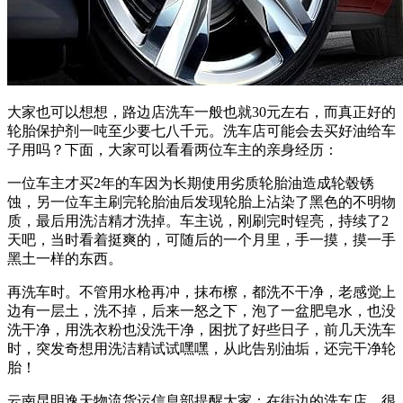
大家也可以想想，路边店洗车一般也就30元左右，而真正好的
轮胎保护剂一吨至少要七八千元。洗车店可能会去买好油给车
子用吗？下面，大家可以看看两位车主的亲身经历：
一位车主才买2年的车因为长期使用劣质轮胎油造成轮毂锈
蚀，另一位车主刷完轮胎油后发现轮胎上沾染了黑色的不明物
质，最后用洗洁精才洗掉。车主说，刚刷完时锃亮，持续了2
天吧，当时看着挺爽的，可随后的一个月里，手一摸，摸一手
黑土一样的东西。
再洗车时。不管用水枪再冲，抹布檫，都洗不干净，老感觉上
边有一层土，洗不掉，后来一怒之下，泡了一盆肥皂水，也没
洗干净，用洗衣粉也没洗干净，困扰了好些日子，前几天洗车
时，突发奇想用洗洁精试试嘿嘿，从此告别油垢，还完干净轮
胎！
云南昆明逸天物流货运信息部提醒大家：在街边的洗车店，很