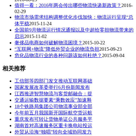
值得一看：2016年两会传出哪些物流快递新政策？
2016-
02-29
物流市场需求结构调整优化步伐加快：物流运行呈现“总
体平稳
2015-11-24
全国前9月物流运行情况通报以及中超给零担物流带来的
启示
2015-11-02
奢侈品电商如何破解物流困境？
2015-10-22
“互联网+物流”降低外贸企业的物流负担
2015-09-23
危化品物流行业的各种问题该如何杜绝？
2015-09-04
相关推荐
工信部等四部门发文推动互联网基础
国家发展改革委举行6月份新闻发布
江西推进智慧物流与客货邮融合：提
交通运输数据要素“乘数效应”加速释
18个铁路局集团公司物流事业部全部
今年前五月我国新开国际航空货运航
重庆发布可转让货物单证公共服务平
湖南首对高速服务区重卡换电站投运
外贸从沿海“独唱”转向全域协同发力