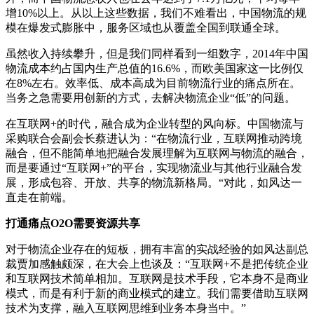
增10%以上。从以上这些数据，我们不难看出，中国物流的规
模在爆发式膨胀中，服务区域也从覆盖全国到联通全球。
虽然收入持续攀升，但是我们同样看到一组数字，2014年中国
物流成本约占国内生产总值的16.6%，而欧美国家这一比例仅
在8%左右。效率低、成本高成为目前物流行业的痛点所在。
当务之急需要用创新的方式，去解决物流企业“低”的问题。
在互联网+的时代，融合成为企业转型的风向标。中国物流与
采购联合会副会长蔡进认为：“在物流行业，互联网推动跨境
融合，但不能简单地把融合发展理解为互联网与物流的融合，
而是要通过“互联网+”的平台，实现物流业与其他行业融合发
展，形成包容、开放、共享的物流新格局。“对此，如风达一
直走在前端。
打通痛点O2O需要资源共享
对于物流企业存在的短板，拥有丰富的实战经验的如风达副总
裁贾加感触颇深，在大会上也谈及：“互联网+不是把传统企业
和互联网技术简单相加。互联网是技术手段，它本身不是商业
模式，而是有利于新的商业模式的建立。我们需要借助互联网
技术为支撑，融入互联网思维到业务本身当中。”