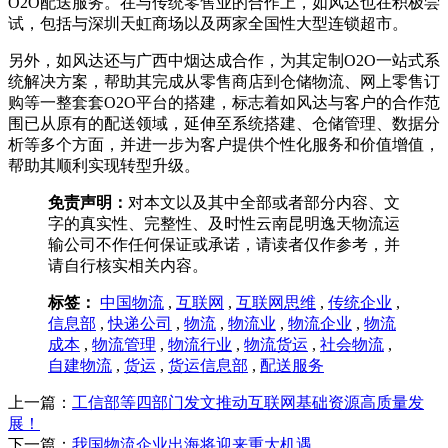
O2O配送服务。在与传统零售业的合作上，如风达也在积极尝
试，包括与深圳天虹商场以及两家全国性大型连锁超市。
另外，如风达还与广西中烟达成合作，为其定制O2O一站式系
统解决方案，帮助其完成从零售商店到仓储物流、网上零售订
购等一整套套O2O平台的搭建，标志着如风达与客户的合作范
围已从原有的配送领域，延伸至系统搭建、仓储管理、数据分
析等多个方面，并进一步为客户提供个性化服务和价值增值，
帮助其顺利实现转型升级。
免责声明：
对本文以及其中全部或者部分内容、文
字的真实性、完整性、及时性云南昆明逸天物流运
输公司不作任何保证或承诺，请读者仅作参考，并
请自行核实相关内容。
标签：
中国物流
,
互联网
,
互联网思维
,
传统企业
,
信息部
,
快递公司
,
物流
,
物流业
,
物流企业
,
物流
成本
,
物流管理
,
物流行业
,
物流货运
,
社会物流
,
自建物流
,
货运
,
货运信息部
,
配送服务
上一篇：
工信部等四部门发文推动互联网基础资源高质量发
展！
下一篇：
我国物流企业出海将迎来重大机遇