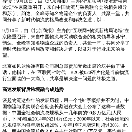
导读：9月10日，由《北京商报》主办的“互联网+物流新格局
论坛”在京隆重召开，来自中国物流与采购联合会的相关领导
和苏宁、韵达、全峰等知名物流企业的负责人，共聚一堂，共
同分享了新时代物流的格局改变和解决之道，以...
9月10日，由《北京商报》主办的“互联网+物流新格局论坛”在
京隆重召开，来自中国物流与采购联合会的相关领导和苏宁、
韵达、全峰等知名物流企业的负责人，共聚一堂，共同分享了
新时代物流的格局改变和解决之道，以及对于行业未来的展
望。
北京如风达快递有限公司副总裁贾加受邀出席论坛并做了讲
话，他指出，在”互联网+“时代，B2C被020碎片化是当前物流
行业面临的一大痛点，共享是解决这一问题的终极之道。
高速发展背后跨境融合成趋势
谈起物流这些年的发展历程，用一个“快”字概括并不为过。中
国物流与采购联合会副会长蔡进在大会上公布了这样一些数
据：中国全社会物流总规模从十几年前的90多万亿元(人民
币，下同)增至2014年的214万亿元；2000年以来，社会物流的
总规模平均每年增长超20%，今年1至7月增速则超过30%。此
外，而中国物流总收入也在去年达到了7.1万亿元，平均每年