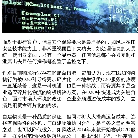
而对于银行客户，信息安全保障要求是最严格的，如风达在IT
安全技术能力上，非常重视而且下大功夫，如处理信息的人员
统一使用云桌面，只有一个显示器，任何信息都不会被复制和
泄露出去且任何操作都会置于监控之下。
针对目前物流行业存在的痛点根源，贾加认为，现在B2C的购
物行为被O2O引导得更加碎片化，本地生活类O2O服务的热度
一直延续着，这是一种机遇，也是一种挑战，而资源共享是企
业适应碎片化物流的终极解决方案。在O2O中快递成为关键角
色，面对市场大环境的改变，企业必须通过低成本的投入，去
满足消费者碎片化的需求。
自建物流是一种品质的保证，但同时将大大提高运营成本。选
择有保障性的外包，与自建物流协同合作，是当务之急的明智
之选，也可以降低投入。如风达从2014年末就开始尝试O2O服
务，在全国范围内收购落地配公司，推出“限时达”、“库存前