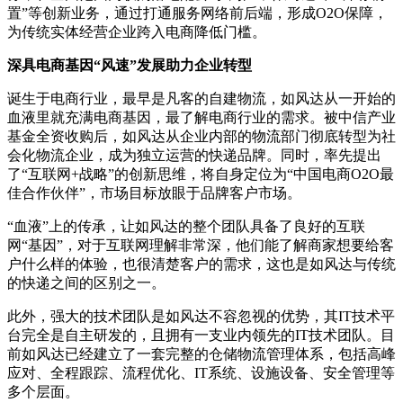
置”等创新业务，通过打通服务网络前后端，形成O2O保障，
为传统实体经营企业跨入电商降低门槛。
深具电商基因“风速”发展助力企业转型
诞生于电商行业，最早是凡客的自建物流，如风达从一开始的
血液里就充满电商基因，最了解电商行业的需求。被中信产业
基金全资收购后，如风达从企业内部的物流部门彻底转型为社
会化物流企业，成为独立运营的快递品牌。同时，率先提出
了“互联网+战略”的创新思维，将自身定位为“中国电商O2O最
佳合作伙伴”，市场目标放眼于品牌客户市场。
“血液”上的传承，让如风达的整个团队具备了良好的互联
网“基因”，对于互联网理解非常深，他们能了解商家想要给客
户什么样的体验，也很清楚客户的需求，这也是如风达与传统
的快递之间的区别之一。
此外，强大的技术团队是如风达不容忽视的优势，其IT技术平
台完全是自主研发的，且拥有一支业内领先的IT技术团队。目
前如风达已经建立了一套完整的仓储物流管理体系，包括高峰
应对、全程跟踪、流程优化、IT系统、设施设备、安全管理等
多个层面。