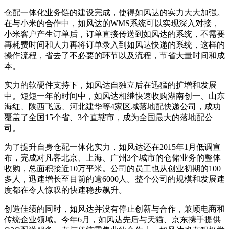
仓配一体化业务链的建设完成，使得如风达的实力大大加强。
在与小米的合作中，如风达的WMS系统可以实现深入对接，
小米客户产生订单后，订单直接传送到如风达的系统，不需要
再耗费时间和人力再将订单录入到如风达快递的系统，这样的
操作流程，省去了不必要的环节以及流程，节省大量时间和成
本。
实力的软硬件支持下，如风达自独立后在迅猛的扩增和发展
中。短短一年的时间中，如风达相继快速收购湖南创一、山东
海红、陕西飞远、河北建华等4家区域落地配快递公司，成功
覆盖了全国15个省、3个直辖市，成为全国最大的落地配公
司。
为了提升自身仓配一体化实力，如风达还在2015年1月低调宣
布，完成对凡客北京、上海、广州3个城市的仓储业务的整体
收购，总面积接近10万平米。公司的员工也从创业初期的100
多人，迅速增长至目前的逾6000人。整个公司的规模和发展速
度都在令人惊叹的快速稳步飙升。
创造佳绩的同时，如风达并没有停止创新与合作，兼顾电商和
传统企业领域。今年6月，如风达先后与天猫、京东携手提供