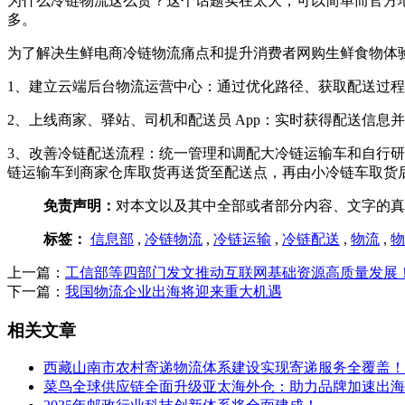
为什么冷链物流这么贵？这个话题实在太大，可以简单而官方地
多。
为了解决生鲜电商冷链物流痛点和提升消费者网购生鲜食物体
1、建立云端后台物流运营中心：通过优化路径、获取配送过
2、上线商家、驿站、司机和配送员 App：实时获得配送信
3、改善冷链配送流程：统一管理和调配大冷链运输车和自行
链运输车到商家仓库取货再送货至配送点，再由小冷链车取货
免责声明：
对本文以及其中全部或者部分内容、文字的真
标签：
信息部
,
冷链物流
,
冷链运输
,
冷链配送
,
物流
,
物
上一篇：
工信部等四部门发文推动互联网基础资源高质量发展
下一篇：
我国物流企业出海将迎来重大机遇
相关文章
西藏山南市农村寄递物流体系建设实现寄递服务全覆盖！
菜鸟全球供应链全面升级亚太海外仓：助力品牌加速出海