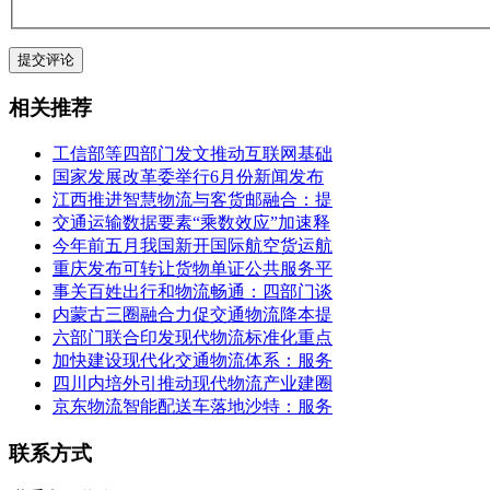
相关推荐
工信部等四部门发文推动互联网基础
国家发展改革委举行6月份新闻发布
江西推进智慧物流与客货邮融合：提
交通运输数据要素“乘数效应”加速释
今年前五月我国新开国际航空货运航
重庆发布可转让货物单证公共服务平
事关百姓出行和物流畅通：四部门谈
内蒙古三圈融合力促交通物流降本提
六部门联合印发现代物流标准化重点
加快建设现代化交通物流体系：服务
四川内培外引推动现代物流产业建圈
京东物流智能配送车落地沙特：服务
联系方式