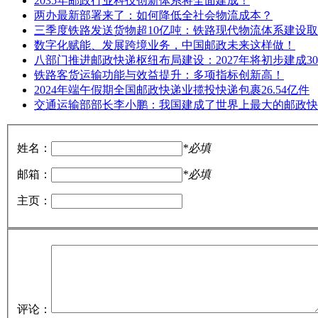
2035年邮政行业科技创新体系将全面建成！
两办最新部署来了：如何降低全社会物流成本？
三季度铁路发送货物超10亿吨：铁路现代物流体系建设取
数字化赋能、发展跨境业务，中国邮政未来这样做！
八部门推进邮政快递枢纽布局建设：2027年将初步建成30
铁路客货运输功能与效益提升：多项指标创新高！
2024年端午假期全国邮政快递业揽投快递包裹26.54亿件
交通运输部部长李小鹏：我国建成了世界上最大的邮政快
姓名：
*必填
邮箱：
*必填
主页：
评论：