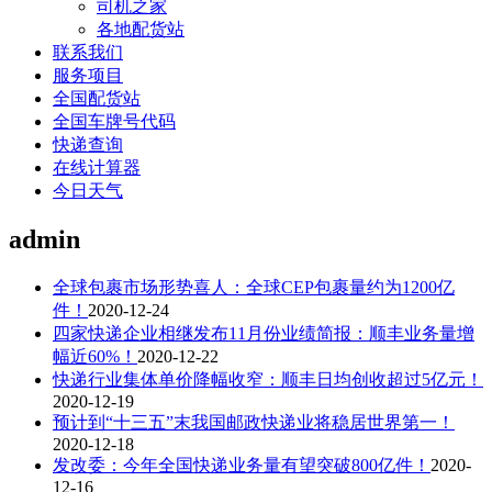
司机之家
各地配货站
联系我们
服务项目
全国配货站
全国车牌号代码
快递查询
在线计算器
今日天气
admin
全球包裹市场形势喜人：全球CEP包裹量约为1200亿
件！
2020-12-24
四家快递企业相继发布11月份业绩简报：顺丰业务量增
幅近60%！
2020-12-22
快递行业集体单价降幅收窄：顺丰日均创收超过5亿元！
2020-12-19
预计到“十三五”末我国邮政快递业将稳居世界第一！
2020-12-18
发改委：今年全国快递业务量有望突破800亿件！
2020-
12-16