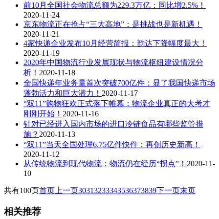
前10月全国社会物流总额为229.3万亿：同比增2.5%！
2020-11-24
京东物流正在抢占“三大高地”：是挑战也是新机遇！
2020-11-21
4家快递企业发布10月经营简报：韵达下降幅度最大！
2020-11-19
2020年中国物流行业发展现状与物流枢纽建设情况分
析！
2020-11-18
全国快递年业务量首次突破700亿件：显了我国快递市场
蓬勃活力和巨大潜力！
2020-11-17
“双11”购物狂欢正式落下帷幕：物流企业真正的大考才
刚刚开始！
2020-11-16
针对已经进入国内市场的进口冷链食品有哪些监管措
施？
2020-11-13
“双11”当天全国处理6.75亿件快件：再创历史新高！
2020-11-12
从传统物流到现代物流：物流仍在经历“拐点”！
2020-11-
10
共有100页
首页
上一页
30
31
32
33
34
35
36
37
38
39
下一页
末页
相关推荐