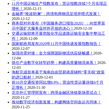
11月中国运输生产指数发布：货运指数连续7个月实现正
增长！
2020-12-15
金融界“推波助澜”：跨境电商物流呈现井喷式发展！
2020-12-12
商务部对外发布《中国服务进口报告2020》：向世界宣
示中国扩大服务业对外开放的决心！
2020-12-10
交通运输部将开展危险化学品道路运输安全集中整治工
作！
2020-12-09
国家邮政局发布2020年11月中国快递发展指数报告！
2020-12-07
加强供需对接：全力保障国际物流供应链畅通！
2020-
12-04
抓住产业数字化转型趋势：构建高质量物流体系！
2020-
12-03
海航完成首单基于海南自由贸易港原辅料“零关税”政策
的进口航材！
2020-12-01
前10月交通投资同比增8.9%：营业性货运量连续6个月
正增长！
2020-11-30
北京外汇管理部宣布：跨境金融区块链新场景试点！
2020-11-27
推动数字经济创新发展：构建网络空间命运共同体！
2020-11-25