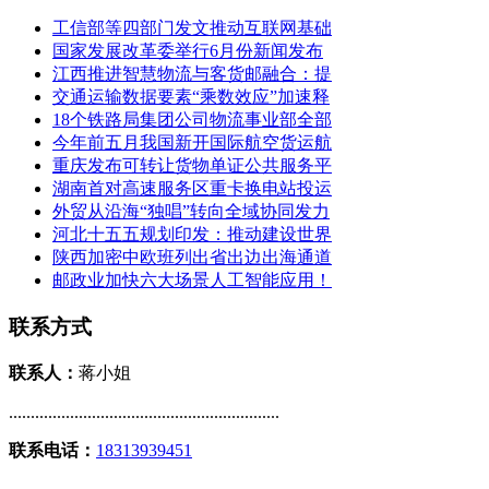
工信部等四部门发文推动互联网基础
国家发展改革委举行6月份新闻发布
江西推进智慧物流与客货邮融合：提
交通运输数据要素“乘数效应”加速释
18个铁路局集团公司物流事业部全部
今年前五月我国新开国际航空货运航
重庆发布可转让货物单证公共服务平
湖南首对高速服务区重卡换电站投运
外贸从沿海“独唱”转向全域协同发力
河北十五五规划印发：推动建设世界
陕西加密中欧班列出省出边出海通道
邮政业加快六大场景人工智能应用！
联系方式
联系人：
蒋小姐
..............................................................
联系电话：
18313939451