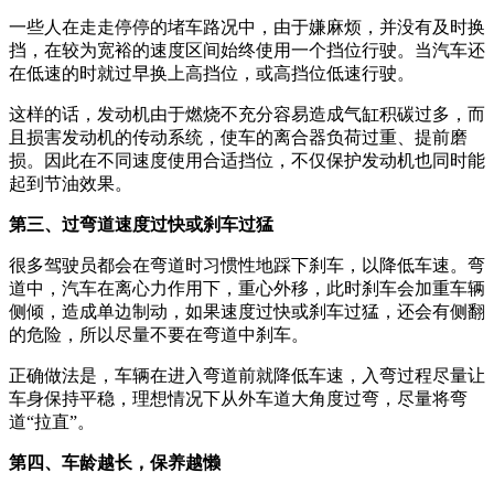
一些人在走走停停的堵车路况中，由于嫌麻烦，并没有及时换
挡，在较为宽裕的速度区间始终使用一个挡位行驶。当汽车还
在低速的时就过早换上高挡位，或高挡位低速行驶。
这样的话，发动机由于燃烧不充分容易造成气缸积碳过多，而
且损害发动机的传动系统，使车的离合器负荷过重、提前磨
损。因此在不同速度使用合适挡位，不仅保护发动机也同时能
起到节油效果。
第三、过弯道速度过快或刹车过猛
很多驾驶员都会在弯道时习惯性地踩下刹车，以降低车速。弯
道中，汽车在离心力作用下，重心外移，此时刹车会加重车辆
侧倾，造成单边制动，如果速度过快或刹车过猛，还会有侧翻
的危险，所以尽量不要在弯道中刹车。
正确做法是，车辆在进入弯道前就降低车速，入弯过程尽量让
车身保持平稳，理想情况下从外车道大角度过弯，尽量将弯
道“拉直”。
第四、车龄越长，保养越懒