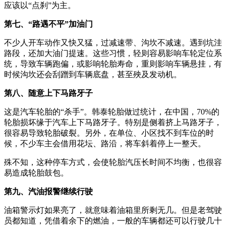
应该以“点刹”为主。
第七、“路遇不平”加油门
不少人开车动作又快又猛，过减速带、沟坎不减速。遇到坑洼
路段，还加大油门提速。这些习惯，轻则容易影响车轮定位系
统，导致车辆跑偏，或影响轮胎寿命，重则影响车辆悬挂，有
时候沟坎还会刮蹭到车辆底盘，甚至殃及发动机。
第八、随意上下马路牙子
这是汽车轮胎的“杀手”。韩泰轮胎做过统计，在中国，70%的
轮胎损坏缘于汽车上下马路牙子。特别是侧着挤上马路牙子，
很容易导致轮胎破裂。另外，在单位、小区找不到车位的时
候，不少车主会借用花坛、路沿，将车斜着停上一整天。
殊不知，这种停车方式，会使轮胎汽压长时间不均衡，也很容
易造成轮胎鼓包。
第九、汽油报警继续行驶
油箱警示灯如果亮了，就意味着油箱里所剩无几。但是老驾驶
员都知道，凭借着余下的燃油，一般的车辆都还可以行驶几十