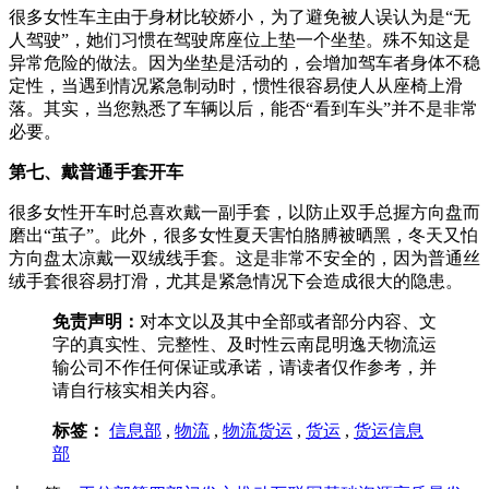
很多女性车主由于身材比较娇小，为了避免被人误认为是“无
人驾驶”，她们习惯在驾驶席座位上垫一个坐垫。殊不知这是
异常危险的做法。因为坐垫是活动的，会增加驾车者身体不稳
定性，当遇到情况紧急制动时，惯性很容易使人从座椅上滑
落。其实，当您熟悉了车辆以后，能否“看到车头”并不是非常
必要。
第七、戴普通手套开车
很多女性开车时总喜欢戴一副手套，以防止双手总握方向盘而
磨出“茧子”。此外，很多女性夏天害怕胳膊被晒黑，冬天又怕
方向盘太凉戴一双绒线手套。这是非常不安全的，因为普通丝
绒手套很容易打滑，尤其是紧急情况下会造成很大的隐患。
免责声明：
对本文以及其中全部或者部分内容、文
字的真实性、完整性、及时性云南昆明逸天物流运
输公司不作任何保证或承诺，请读者仅作参考，并
请自行核实相关内容。
标签：
信息部
,
物流
,
物流货运
,
货运
,
货运信息
部