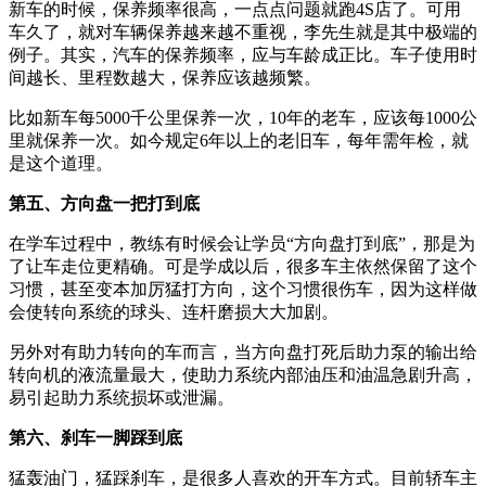
新车的时候，保养频率很高，一点点问题就跑4S店了。可用
车久了，就对车辆保养越来越不重视，李先生就是其中极端的
例子。其实，汽车的保养频率，应与车龄成正比。车子使用时
间越长、里程数越大，保养应该越频繁。
比如新车每5000千公里保养一次，10年的老车，应该每1000公
里就保养一次。如今规定6年以上的老旧车，每年需年检，就
是这个道理。
第五、方向盘一把打到底
在学车过程中，教练有时候会让学员“方向盘打到底”，那是为
了让车走位更精确。可是学成以后，很多车主依然保留了这个
习惯，甚至变本加厉猛打方向，这个习惯很伤车，因为这样做
会使转向系统的球头、连杆磨损大大加剧。
另外对有助力转向的车而言，当方向盘打死后助力泵的输出给
转向机的液流量最大，使助力系统内部油压和油温急剧升高，
易引起助力系统损坏或泄漏。
第六、刹车一脚踩到底
猛轰油门，猛踩刹车，是很多人喜欢的开车方式。目前轿车主