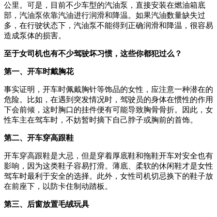
公里。可是，目前不少车型的汽油泵，直接安装在燃油箱底
部，汽油泵依靠汽油进行润滑和降温。如果汽油数量缺失过
多，在行驶状态下，汽油泵不能得到正确润滑和降温，很容易
造成泵体的损害。
至于女司机也有不少驾驶坏习惯，这些你都犯过么？
第一、开车时戴胸花
事实证明，开车时佩戴胸针等饰品的女性，应注意一种潜在的
危险。比如，在遇到突发情况时，驾驶员的身体在惯性的作用
下会前倾，这时胸口的挂件便有可能导致胸骨骨折。因此，女
性车主在驾车时，不妨暂时摘下自己脖子或胸前的首饰。
第二、开车穿高跟鞋
开车穿高跟鞋是大忌，但是穿着厚底鞋和拖鞋开车对安全也有
影响，因为这类鞋子容易打滑。薄底、柔软的休闲鞋才是女性
驾车时最利于安全的选择。此外，女性司机切忌换下的鞋子放
在前座下，以防卡住制动踏板。
第三、后窗放置毛绒玩具