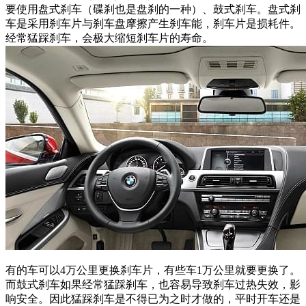
要使用盘式刹车（碟刹也是盘刹的一种）、鼓式刹车。盘式刹
车是采用刹车片与刹车盘摩擦产生刹车能，刹车片是损耗件。
经常猛踩刹车，会极大缩短刹车片的寿命。
有的车可以4万公里更换刹车片，有些车1万公里就要更换了。
而鼓式刹车如果经常猛踩刹车，也容易导致刹车过热失效，影
响安全。因此猛踩刹车是不得已为之时才做的，平时开车还是