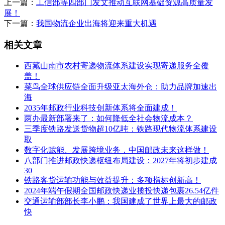
上一篇：
工信部等四部门发文推动互联网基础资源高质量发
展！
下一篇：
我国物流企业出海将迎来重大机遇
相关文章
西藏山南市农村寄递物流体系建设实现寄递服务全覆
盖！
菜鸟全球供应链全面升级亚太海外仓：助力品牌加速出
海
2035年邮政行业科技创新体系将全面建成！
两办最新部署来了：如何降低全社会物流成本？
三季度铁路发送货物超10亿吨：铁路现代物流体系建设
取
数字化赋能、发展跨境业务，中国邮政未来这样做！
八部门推进邮政快递枢纽布局建设：2027年将初步建成
30
铁路客货运输功能与效益提升：多项指标创新高！
2024年端午假期全国邮政快递业揽投快递包裹26.54亿件
交通运输部部长李小鹏：我国建成了世界上最大的邮政
快