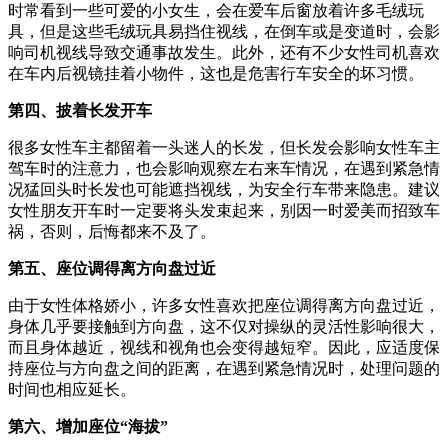
时常看到一些可爱的小女生，会在爱车后窗放着许多毛绒玩
具，但是这些毛绒玩具易挡住视线，在倒车或是变道时，会影
响司机视线导致交通事故发生。此外，还有不少女性司机喜欢
在车内后视镜挂着小物件，这也是危害行车安全的坏习惯。
第四、披着长发开车
很多女性车主都留着一头迷人的长发，但长发会影响女性车主
驾车时的注意力，也会影响观察左右来车情况，在遇到紧急情
况猛回头时长发也可能遮挡视线，为安全行车带来隐患。建议
女性朋友开车时一定要将头发束起来，别因一时爱美而招致车
祸，否则，后悔都来不及了。
第五、座位调得离方向盘过近
由于女性体格娇小，许多女性喜欢把座位调得离方向盘过近，
身体几乎要接触到方向盘，这不仅对操纵的灵活性影响很大，
而且身体越近，视线和视角也会变得越短窄。因此，应适度保
持座位与方向盘之间的距离，在遇到紧急情况时，处理问题的
时间也相应延长。
第六、增加座位“海拔”