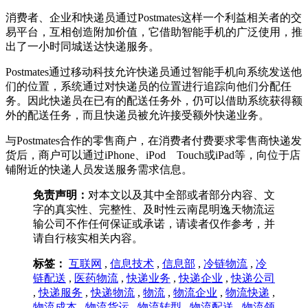
消费者、企业和快递员通过Postmates这样一个利益相关者的交
易平台，互相创造附加价值，它借助智能手机的广泛使用，推
出了一小时同城送达快递服务。
Postmates通过移动科技允许快递员通过智能手机向系统发送他
们的位置，系统通过对快递员的位置进行追踪向他们分配任
务。因此快递员在已有的配送任务外，仍可以借助系统获得额
外的配送任务，而且快递员被允许接受额外快递业务。
与Postmates合作的零售商户，在消费者付费要求零售商快递发
货后，商户可以通过iPhone、iPod Touch或iPad等，向位于店
铺附近的快递人员发送服务需求信息。
免责声明：
对本文以及其中全部或者部分内容、文
字的真实性、完整性、及时性云南昆明逸天物流运
输公司不作任何保证或承诺，请读者仅作参考，并
请自行核实相关内容。
标签：
互联网
,
信息技术
,
信息部
,
冷链物流
,
冷
链配送
,
医药物流
,
快递业务
,
快递企业
,
快递公司
,
快递服务
,
快递物流
,
物流
,
物流企业
,
物流快递
,
物流成本
,
物流货运
,
物流转型
,
物流配送
,
物流领