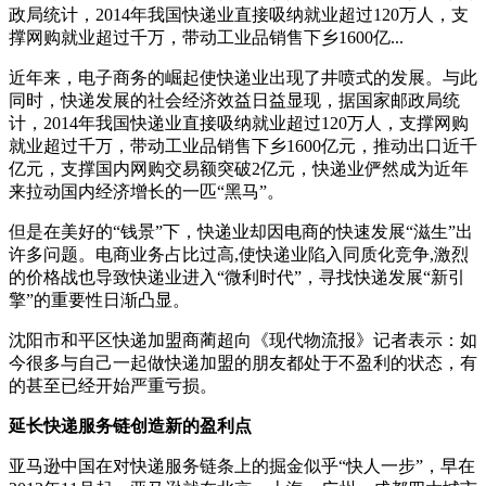
政局统计，2014年我国快递业直接吸纳就业超过120万人，支
撑网购就业超过千万，带动工业品销售下乡1600亿...
近年来，电子商务的崛起使快递业出现了井喷式的发展。与此
同时，快递发展的社会经济效益日益显现，据国家邮政局统
计，2014年我国快递业直接吸纳就业超过120万人，支撑网购
就业超过千万，带动工业品销售下乡1600亿元，推动出口近千
亿元，支撑国内网购交易额突破2亿元，快递业俨然成为近年
来拉动国内经济增长的一匹“黑马”。
但是在美好的“钱景”下，快递业却因电商的快速发展“滋生”出
许多问题。电商业务占比过高,使快递业陷入同质化竞争,激烈
的价格战也导致快递业进入“微利时代”，寻找快递发展“新引
擎”的重要性日渐凸显。
沈阳市和平区快递加盟商蔺超向《现代物流报》记者表示：如
今很多与自己一起做快递加盟的朋友都处于不盈利的状态，有
的甚至已经开始严重亏损。
延长快递服务链创造新的盈利点
亚马逊中国在对快递服务链条上的掘金似乎“快人一步”，早在