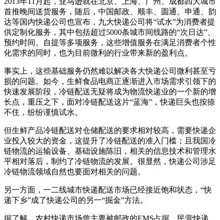
2013年11月起，亚马逊就在北京、上海、广州、成都四大城市
首推晚间送货服务，随后，中国邮政、顺丰、圆通、申通、韵
达等国内快递公司也宣布，九大快递公司将“试水”为消费者提
供定制化服务，其中包括超过5000条城市间线路的“次日达”、
预约时间、自提等多项服务，这些增值服务在满足消费者个性
化需求的同时，也为目前微利的行业带来新的盈利点。
事实上，这些基础服务仍然难以解决各大快递公司微利甚至亏
损的问题。如今，生鲜食品电商正逐渐进入市场需求引领下的
快速发展阶段，冷链配送无疑将成为物流快递业的一个新的增
长点，重压之下，面对冷链配送这片“蓝海”，快递巨头也按捺
不住，纷纷谨慎试水。
但生鲜产品冷链配送对仓储配送的要求相对较高，需要快递企
业投入较大的资金，这提升了冷链配送的准入门槛；且我国冷
链物流的运输设备、基础设施陈旧，相关的信息技术和管理水
平相对落后，制约了冷链物流的发展。很显然，快递公司涉足
冷链物流领域自然也要面对相关的问题。
另一方面，一二线城市快递配送市场已经接近饱和状态，“快
递下乡”成了快递公司的另一“掘金”方法。
据了解，农村快递市场曾主要被邮政的EMS占据，民营快递