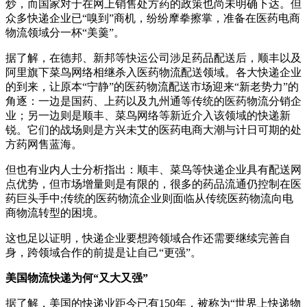
炒，而国家对于在网上销售处方药的政策也尚未明确下达。但
众多快递企业已“嗅到”商机，纷纷摩拳擦掌，准备在医药电商
物流领域分一杯“美羹”。
据了解，在德邦、新邦等快运公司涉足药品配送后，顺丰以及
阿里旗下菜鸟网络相继杀入医药物流配送领域。各大快递企业
的到来，让原本“宁静”的医药物流配送市场迎来“新老势力”的
角逐：一边是国药、上药以及九州通等传统的医药物流分销企
业；另一边则是顺丰、菜鸟网络等新近介入该领域的快递新
锐。它们的战场则是方兴未艾的医药电商大潮与计日可期的处
方药网售蓝海。
但也有业内人士分析指出：顺丰、菜鸟等快递企业具有配送网
点优势，但市场增量则是有限的，很多的药品流通仍控制在医
药巨头手中;传统的医药物流企业则面临从传统医药物流向电
商物流转型的困境。
这也足以证明，快递企业要想跨领域合作还需要继续完善自
身，跨领域合作的前提是让自己“更强”。
美国物流快递为何“又大又强”
据了解，美国的快递业距今已有150年，被称为“世界上快递物