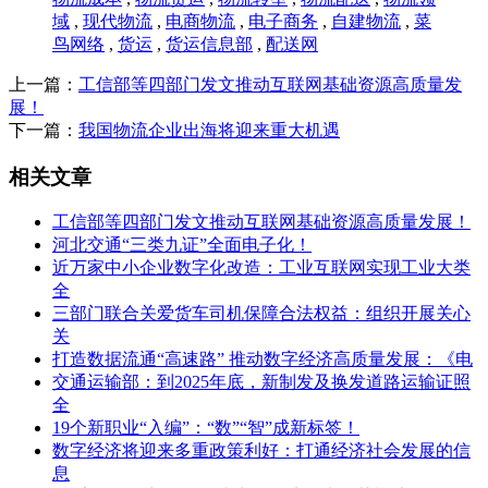
域
,
现代物流
,
电商物流
,
电子商务
,
自建物流
,
菜
鸟网络
,
货运
,
货运信息部
,
配送网
上一篇：
工信部等四部门发文推动互联网基础资源高质量发
展！
下一篇：
我国物流企业出海将迎来重大机遇
相关文章
工信部等四部门发文推动互联网基础资源高质量发展！
河北交通“三类九证”全面电子化！
近万家中小企业数字化改造：工业互联网实现工业大类
全
三部门联合关爱货车司机保障合法权益：组织开展关心
关
打造数据流通“高速路” 推动数字经济高质量发展：《电
交通运输部：到2025年底，新制发及换发道路运输证照
全
19个新职业“入编”：“数”“智”成新标签！
数字经济将迎来多重政策利好：打通经济社会发展的信
息