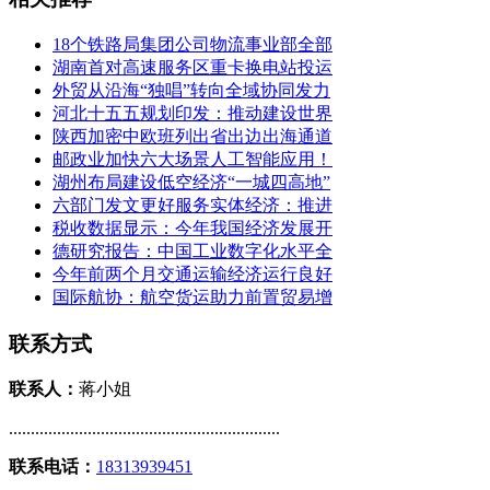
18个铁路局集团公司物流事业部全部
湖南首对高速服务区重卡换电站投运
外贸从沿海“独唱”转向全域协同发力
河北十五五规划印发：推动建设世界
陕西加密中欧班列出省出边出海通道
邮政业加快六大场景人工智能应用！
湖州布局建设低空经济“一城四高地”
六部门发文更好服务实体经济：推进
税收数据显示：今年我国经济发展开
德研究报告：中国工业数字化水平全
今年前两个月交通运输经济运行良好
国际航协：航空货运助力前置贸易增
联系方式
联系人：
蒋小姐
..............................................................
联系电话：
18313939451