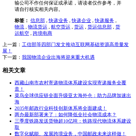
输公司不作任何保证或承诺，请读者仅作参考，并
请自行核实相关内容。
标签：
信息部
,
快递业务
,
快递企业
,
快递服务
,
物流
,
物流货运
,
航空货运
,
货运
,
货运信息部
,
货
运航空
,
跨境电商
上一篇：
工信部等四部门发文推动互联网基础资源高质量发
展！
下一篇：
我国物流企业出海将迎来重大机遇
相关文章
西藏山南市农村寄递物流体系建设实现寄递服务全覆
盖！
菜鸟全球供应链全面升级亚太海外仓：助力品牌加速出
海
2035年邮政行业科技创新体系将全面建成！
两办最新部署来了：如何降低全社会物流成本？
三季度铁路发送货物超10亿吨：铁路现代物流体系建设
取
数字化赋能、发展跨境业务，中国邮政未来这样做！