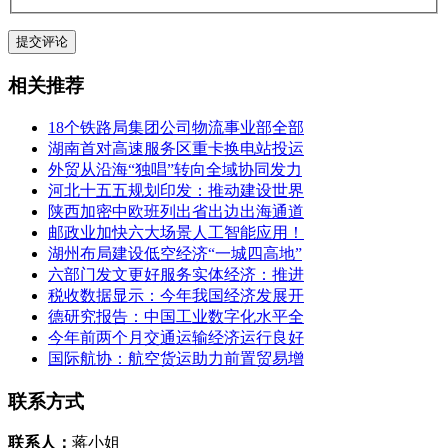
相关推荐
18个铁路局集团公司物流事业部全部
湖南首对高速服务区重卡换电站投运
外贸从沿海“独唱”转向全域协同发力
河北十五五规划印发：推动建设世界
陕西加密中欧班列出省出边出海通道
邮政业加快六大场景人工智能应用！
湖州布局建设低空经济“一城四高地”
六部门发文更好服务实体经济：推进
税收数据显示：今年我国经济发展开
德研究报告：中国工业数字化水平全
今年前两个月交通运输经济运行良好
国际航协：航空货运助力前置贸易增
联系方式
联系人：
蒋小姐