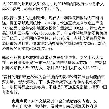
从1978年的邮政收入5.1亿元，到2017年的邮政行业业务收入
6622.6亿元，40年来增长了1290倍。
邮政行业服务先进制造业、现代农业和跨境网购能力不断增
强。据国家邮政局统计，2017年，快递直接支撑制造业产值
2375亿元，全年农村地区收投快件量超过100亿件，带动农产
品进城和工业品下乡超过6000亿元。年支撑跨境网络零售额超
过千亿元，支撑网络零售额超过5万亿元，占社会消费品零售
额比重超过15%。快递业对消费增长的贡献率超过30%，对经
济增长的间接贡献率超过20%。
邮政业积极服务农村电商带动农民创业致富。党的十八大以
来，通过组织开展“一市一品”农特产品进城示范项目，带动贫
困地区增收人数137万人，累计增加贫困人口收入13.3亿元。
“昔日的老邮政已经成为新经济的代表和经济发展新动能的重
要力量。”沈鸿雁说，下一步要继续深化供给侧结构性改革，
进一步拓展行业发展格局，不断提升寄递服务质量，擦亮中国
寄递名片。
免责声明：
对本文以及其中全部或者部分内容、文
字的真实性、完整性、及时性云南昆明逸天物流运