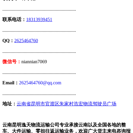
..............................................................
联系电话：
18313939451
..............................................................
QQ：
2625464760
..............................................................
微信号：
niannian7069
..............................................................
Email：
2625464760@qq.com
..............................................................
地址：
云南省昆明市官渡区朱家村浩宏物流驾驶员广场
云南昆明逸天物流运输公司专业承接云南以及全国各地的整
车、大件运输、零担往返运输业务，欢迎广大货主来电咨询报